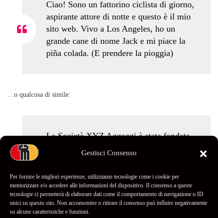
Ciao! Sono un fattorino ciclista di giorno,
aspirante attore di notte e questo è il mio
sito web. Vivo a Los Angeles, ho un
grande cane di nome Jack e mi piace la
piña colada. (E prendere la pioggia)
…o qualcosa di simile:
La Società XYZ Aggeggi è stata fondata
nel 1971 e da allora fornisce al pubblico
Gestisci Consenso
aggeggi di ottima qualità. Situata a
Fantasilandia, XYZ impiega oltre 2.000
Per fornire le migliori esperienze, utilizziamo tecnologie come i cookie per
persone e realizza ogni sorta di aggeggio
memorizzare e/o accedere alle informazioni del dispositivo. Il consenso a queste
tecnologie ci permetterà di elaborare dati come il comportamento di navigazione o ID
fantastico per la comunità di
unici su questo sito. Non acconsentire o ritirare il consenso può influire negativamente
Fantasilandia.
su alcune caratteristiche e funzioni.