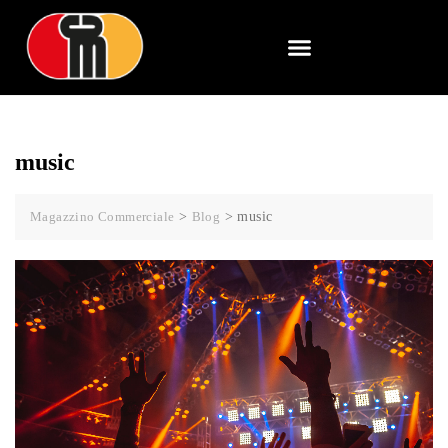
music
Magazzino Commerciale
>
Blog
>
music